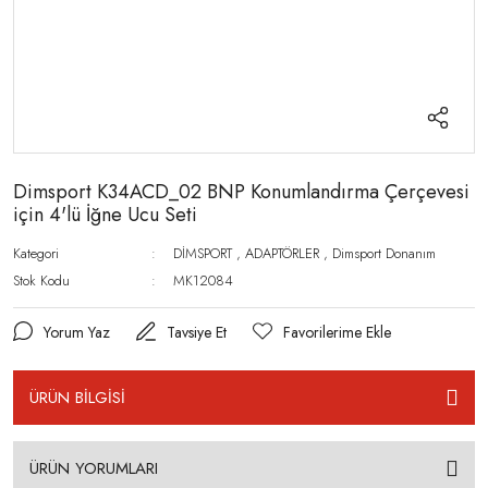
Dimsport K34ACD_02 BNP Konumlandırma Çerçevesi
için 4'lü İğne Ucu Seti
Kategori
DİMSPORT
,
ADAPTÖRLER
,
Dimsport Donanım
Stok Kodu
MK12084
Yorum Yaz
Tavsiye Et
ÜRÜN BİLGİSİ
ÜRÜN YORUMLARI