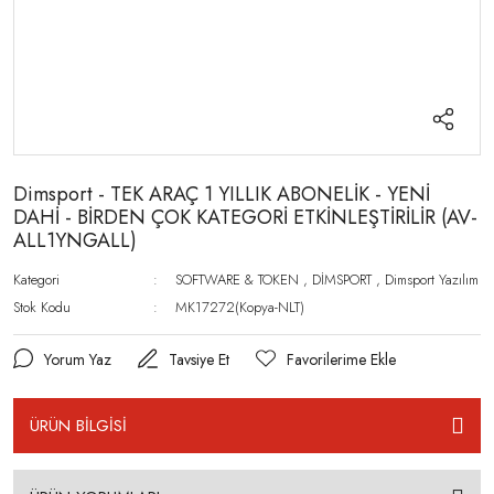
Dimsport - TEK ARAÇ 1 YILLIK ABONELİK - YENİ
DAHİ - BİRDEN ÇOK KATEGORİ ETKİNLEŞTİRİLİR (AV-
ALL1YNGALL)
Kategori
SOFTWARE & TOKEN
,
DİMSPORT
,
Dimsport Yazılım
Stok Kodu
MK17272(Kopya-NLT)
Yorum Yaz
Tavsiye Et
ÜRÜN BİLGİSİ