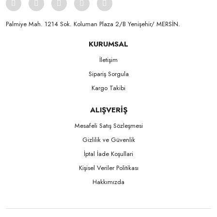
Palmiye Mah. 1214 Sok. Koluman Plaza 2/B Yenişehir/ MERSİN.ㅤㅤㅤㅤㅤㅤㅤㅤㅤㅤㅤㅤㅤㅤㅤㅤㅤㅤㅤㅤㅤㅤㅤㅤㅤㅤㅤㅤㅤㅤㅤㅤㅤㅤㅤ ㅤㅤㅤㅤㅤㅤㅤㅤㅤㅤ
KURUMSAL
İletişim
Sipariş Sorgula
Kargo Takibi
ALIŞVERİŞ
Mesafeli Satış Sözleşmesi
Gizlilik ve Güvenlik
İptal İade Koşullari
Kişisel Veriler Politikası
Hakkımızda