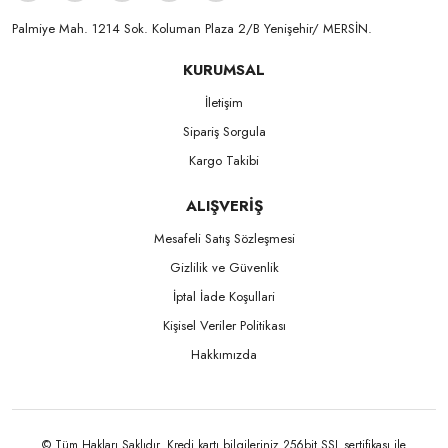
Palmiye Mah. 1214 Sok. Koluman Plaza 2/B Yenişehir/ MERSİN.ㅤㅤㅤㅤㅤㅤㅤㅤㅤㅤㅤㅤㅤㅤㅤㅤㅤㅤㅤㅤㅤㅤㅤㅤㅤㅤㅤㅤㅤㅤㅤㅤㅤㅤㅤ ㅤㅤㅤㅤㅤㅤㅤㅤㅤㅤ
KURUMSAL
İletişim
Sipariş Sorgula
Kargo Takibi
ALIŞVERİŞ
Mesafeli Satış Sözleşmesi
Gizlilik ve Güvenlik
İptal İade Koşullari
Kişisel Veriler Politikası
Hakkımızda
© Tüm Hakları Saklıdır. Kredi kartı bilgileriniz 256bit SSL sertifikası ile