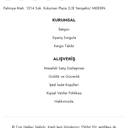
Palmiye Mah. 1214 Sok. Koluman Plaza 2/B Yenişehir/ MERSİN.ㅤㅤㅤㅤㅤㅤㅤㅤㅤㅤㅤㅤㅤㅤㅤㅤㅤㅤㅤㅤㅤㅤㅤㅤㅤㅤㅤㅤㅤㅤㅤㅤㅤㅤㅤ ㅤㅤㅤㅤㅤㅤㅤㅤㅤㅤ
KURUMSAL
İletişim
Sipariş Sorgula
Kargo Takibi
ALIŞVERİŞ
Mesafeli Satış Sözleşmesi
Gizlilik ve Güvenlik
İptal İade Koşullari
Kişisel Veriler Politikası
Hakkımızda
© Tüm Hakları Saklıdır. Kredi kartı bilgileriniz 256bit SSL sertifikası ile