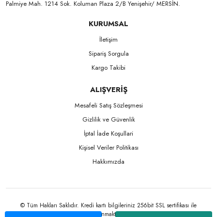
Palmiye Mah. 1214 Sok. Koluman Plaza 2/B Yenişehir/ MERSİN.ㅤㅤㅤㅤㅤㅤㅤㅤㅤㅤㅤㅤㅤㅤㅤㅤㅤㅤㅤㅤㅤㅤㅤㅤㅤㅤㅤㅤㅤㅤㅤㅤㅤㅤㅤ ㅤㅤㅤㅤㅤㅤㅤㅤㅤㅤ
KURUMSAL
İletişim
Sipariş Sorgula
Kargo Takibi
ALIŞVERİŞ
Mesafeli Satış Sözleşmesi
Gizlilik ve Güvenlik
İptal İade Koşullari
Kişisel Veriler Politikası
Hakkımızda
© Tüm Hakları Saklıdır. Kredi kartı bilgileriniz 256bit SSL sertifikası ile
korunmaktadır.