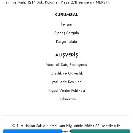
Palmiye Mah. 1214 Sok. Koluman Plaza 2/B Yenişehir/ MERSİN.ㅤㅤㅤㅤㅤㅤㅤㅤㅤㅤㅤㅤㅤㅤㅤㅤㅤㅤㅤㅤㅤㅤㅤㅤㅤㅤㅤㅤㅤㅤㅤㅤㅤㅤㅤ ㅤㅤㅤㅤㅤㅤㅤㅤㅤㅤ
KURUMSAL
İletişim
Sipariş Sorgula
Kargo Takibi
ALIŞVERİŞ
Mesafeli Satış Sözleşmesi
Gizlilik ve Güvenlik
İptal İade Koşullari
Kişisel Veriler Politikası
Hakkımızda
© Tüm Hakları Saklıdır. Kredi kartı bilgileriniz 256bit SSL sertifikası ile
korunmaktadır.