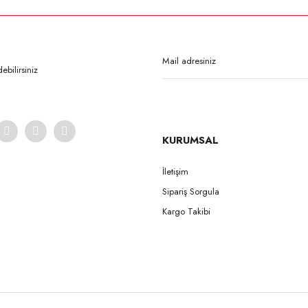
Bu ürüne ilk yorumu siz yapın!
Yorum Yaz
bilirsiniz
KURUMSAL
İletişim
Sipariş Sorgula
Gönder
Kargo Takibi