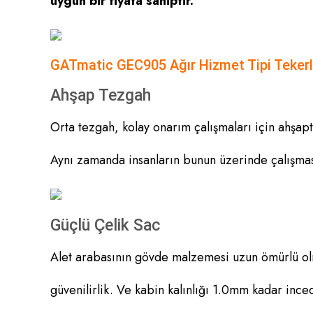
uygun bir fiyata sahiptir.
GATmatic GEC905 Ağır Hizmet Tipi Tekerle
Ahşap Tezgah
Orta tezgah, kolay onarım çalışmaları için ahşapta
Aynı zamanda insanların bunun üzerinde çalışmas
Güçlü Çelik Sac
Alet arabasının gövde malzemesi uzun ömürlü olma
güvenilirlik. Ve kabin kalınlığı 1.0mm kadar inced