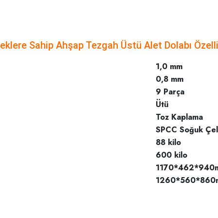
klere Sahip Ahşap Tezgah Üstü Alet Dolabı Özelli
1,0 mm
0,8 mm
9 Parça
Ütü
Toz Kaplama
SPCC Soğuk Çel
88 kilo
600 kilo
1170*462*940
1260*560*860
rda yetersiz gördüğünüz noktaları öneri formunu kullanarak tarafımıza iletebilirsi