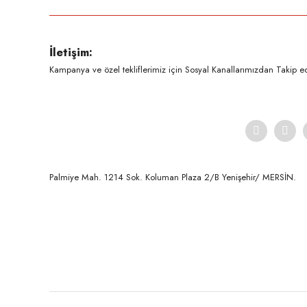
Ürün resmi kalitesiz, bozuk veya görüntülenemiyor.
İletişim:
Ürün açıklamasında eksik bilgiler bulunuyor.
Kampanya ve özel tekliflerimiz için Sosyal Kanallarımızdan Takip ede
Ürün bilgilerinde hatalar bulunuyor.
Ürün fiyatı diğer sitelerden daha pahalı.
Bu ürüne benzer farklı alternatifler olmalı.
Palmiye Mah. 1214 Sok. Koluman Plaza 2/B Yenişehir/ MERSİN.ㅤㅤㅤㅤㅤㅤㅤㅤㅤㅤㅤㅤㅤㅤㅤㅤㅤㅤㅤㅤㅤㅤㅤㅤㅤㅤㅤㅤㅤㅤㅤㅤㅤㅤㅤ ㅤㅤㅤㅤㅤㅤㅤㅤㅤㅤ