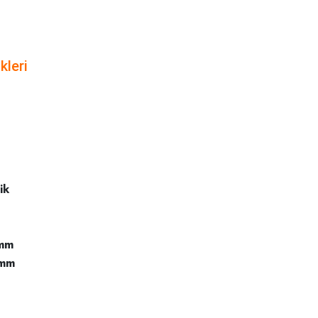
kleri
ik
mm
mm
niz.