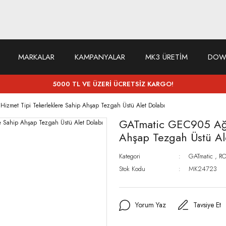
MARKALAR
KAMPANYALAR
MK3 ÜRETİM
DOW
5000 TL VE ÜZERİ ÜCRETSİZ KARGO!
izmet Tipi Tekerleklere Sahip Ahşap Tezgah Üstü Alet Dolabı
GATmatic GEC905 Ağır
Ahşap Tezgah Üstü Al
Kategori
GATmatic
,
RO
Stok Kodu
MK24723
Yorum Yaz
Tavsiye Et