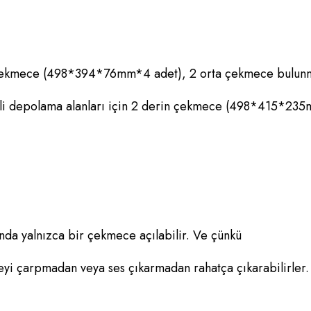
ekmece (498*394*76mm*4 adet), 2 orta çekmece bulunm
i depolama alanları için 2 derin çekmece (498*415*23
anda yalnızca bir çekmece açılabilir. Ve çünkü
yi çarpmadan veya ses çıkarmadan rahatça çıkarabilirler.