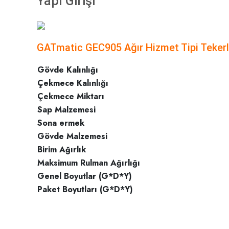
Yapı Girişi
GATmatic GEC905 Ağır Hizmet Tipi Tekerle
Gövde Kalınlığı
Çekmece Kalınlığı
Çekmece Miktarı
Sap Malzemesi
Sona ermek
Gövde Malzemesi
Birim Ağırlık
Maksimum Rulman Ağırlığı
Genel Boyutlar (G*D*Y)
Paket Boyutları (G*D*Y)
Bu ürünün fiyat bilgisi, resim, ürün açıklamalarında ve diğer konula
Görüş ve önerileriniz için teşekkür ederiz.