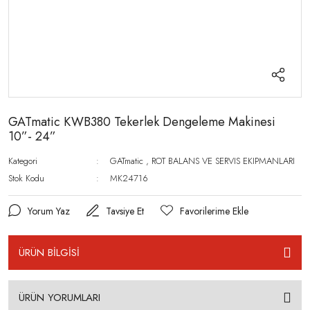
GATmatic KWB380 Tekerlek Dengeleme Makinesi
10”- 24”
Kategori
GATmatic
,
ROT BALANS VE SERVIS EKIPMANLARI
Stok Kodu
MK24716
Yorum Yaz
Tavsiye Et
ÜRÜN BİLGİSİ
ÜRÜN YORUMLARI