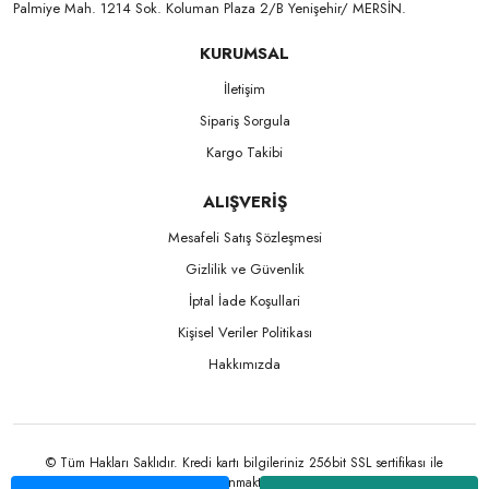
Palmiye Mah. 1214 Sok. Koluman Plaza 2/B Yenişehir/ MERSİN.ㅤㅤㅤㅤㅤㅤㅤㅤㅤㅤㅤㅤㅤㅤㅤㅤㅤㅤㅤㅤㅤㅤㅤㅤㅤㅤㅤㅤㅤㅤㅤㅤㅤㅤㅤ ㅤㅤㅤㅤㅤㅤㅤㅤㅤㅤ
KURUMSAL
İletişim
Sipariş Sorgula
Kargo Takibi
ALIŞVERİŞ
Mesafeli Satış Sözleşmesi
Gizlilik ve Güvenlik
İptal İade Koşullari
Kişisel Veriler Politikası
Hakkımızda
© Tüm Hakları Saklıdır. Kredi kartı bilgileriniz 256bit SSL sertifikası ile
korunmaktadır.