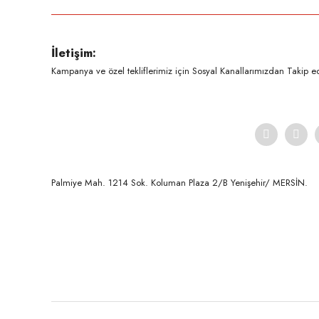
Ürün resmi kalitesiz, bozuk veya görüntülenemiyor.
İletişim:
Ürün açıklamasında eksik bilgiler bulunuyor.
Kampanya ve özel tekliflerimiz için Sosyal Kanallarımızdan Takip ede
Ürün bilgilerinde hatalar bulunuyor.
Ürün fiyatı diğer sitelerden daha pahalı.
Bu ürüne benzer farklı alternatifler olmalı.
Palmiye Mah. 1214 Sok. Koluman Plaza 2/B Yenişehir/ MERSİN.ㅤㅤㅤㅤㅤㅤㅤㅤㅤㅤㅤㅤㅤㅤㅤㅤㅤㅤㅤㅤㅤㅤㅤㅤㅤㅤㅤㅤㅤㅤㅤㅤㅤㅤㅤ ㅤㅤㅤㅤㅤㅤㅤㅤㅤㅤ