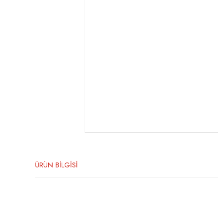
ÜRÜN BİLGİSİ
Bu ürünün fiyat bilgisi, resim, ürün açıklamalarında ve diğer konula
Görüş ve önerileriniz için teşekkür ederiz.