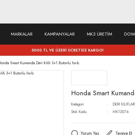
MARKALAR
KAMPANYALAR
MK3 ÜRETİM
DOW
5000 TL VE ÜZERİ ÜCRETSİZ KARGO!
Honda Smart Kumanda Deri Kılıfı 3+1 Butonlu ho-b
Honda Smart Kumanda 
Kategori
DERI KILIFLAR
Stok Kodu
MK13074
Yorum Yaz
Tavsiye Et