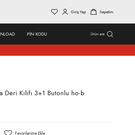
Giriş Yap
Sepetim
NLOAD
PİN KODU
Ürün ara
Deri Kılıfı 3+1 Butonlu ho-b