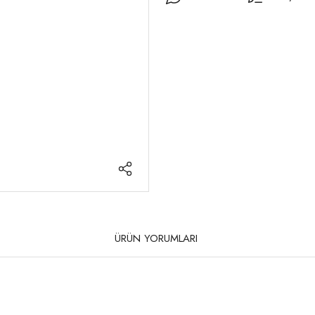
ÜRÜN YORUMLARI
rda yetersiz gördüğünüz noktaları öneri formunu kullanarak tarafımıza iletebilirsi