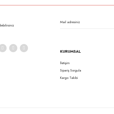
Bu ürüne ilk yorumu siz yapın!
Yorum Yaz
bilirsiniz
KURUMSAL
İletişim
Sipariş Sorgula
Gönder
Kargo Takibi