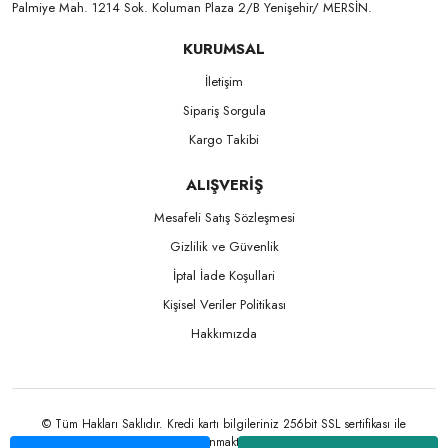
Palmiye Mah. 1214 Sok. Koluman Plaza 2/B Yenişehir/ MERSİN.ㅤㅤㅤㅤㅤㅤㅤㅤㅤㅤㅤㅤㅤㅤㅤㅤㅤㅤㅤㅤㅤㅤㅤㅤㅤㅤㅤㅤㅤㅤㅤㅤㅤㅤㅤ ㅤㅤㅤㅤㅤㅤㅤㅤㅤㅤ
KURUMSAL
İletişim
Sipariş Sorgula
Kargo Takibi
ALIŞVERİŞ
Mesafeli Satış Sözleşmesi
Gizlilik ve Güvenlik
İptal İade Koşullari
Kişisel Veriler Politikası
Hakkımızda
© Tüm Hakları Saklıdır. Kredi kartı bilgileriniz 256bit SSL sertifikası ile
korunmaktadır.