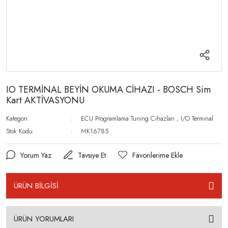
IO TERMİNAL BEYİN OKUMA CİHAZI - BOSCH Sim
Kart AKTİVASYONU
Kategori
ECU Programlama Tuning Cihazları
,
I/O Terminal
Stok Kodu
MK16785
Yorum Yaz
Tavsiye Et
ÜRÜN BİLGİSİ
ÜRÜN YORUMLARI