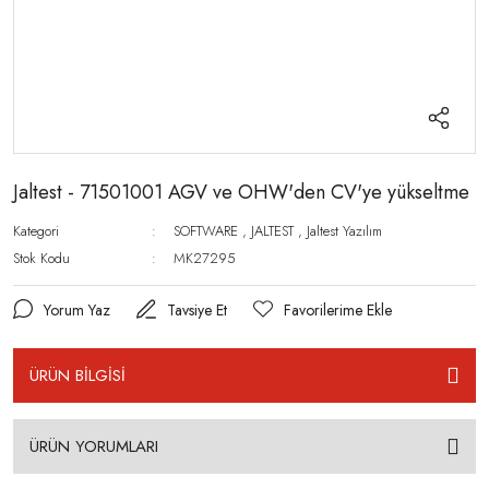
Jaltest - 71501001 AGV ve OHW'den CV'ye yükseltme
Kategori
SOFTWARE
,
JALTEST
,
Jaltest Yazılım
Stok Kodu
MK27295
Yorum Yaz
Tavsiye Et
ÜRÜN BİLGİSİ
ÜRÜN YORUMLARI