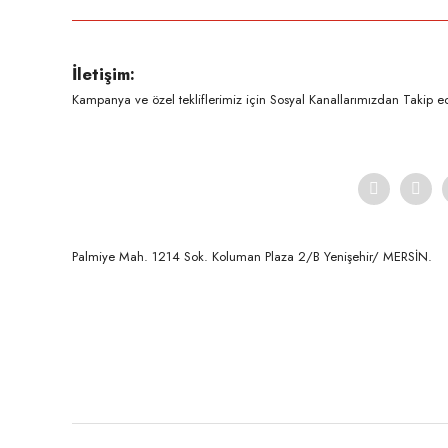
Ürün resmi kalitesiz, bozuk veya görüntülenemiyor.
İletişim:
Ürün açıklamasında eksik bilgiler bulunuyor.
Kampanya ve özel tekliflerimiz için Sosyal Kanallarımızdan Takip ede
Ürün bilgilerinde hatalar bulunuyor.
Ürün fiyatı diğer sitelerden daha pahalı.
Bu ürüne benzer farklı alternatifler olmalı.
Palmiye Mah. 1214 Sok. Koluman Plaza 2/B Yenişehir/ MERSİN.ㅤㅤㅤㅤㅤㅤㅤㅤㅤㅤㅤㅤㅤㅤㅤㅤㅤㅤㅤㅤㅤㅤㅤㅤㅤㅤㅤㅤㅤㅤㅤㅤㅤㅤㅤ ㅤㅤㅤㅤㅤㅤㅤㅤㅤㅤ