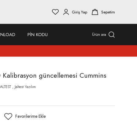
Giriş Yap
Sepetim
NLOAD
PİN KODU
Ürün ara
00 Kalibrasyon güncellemesi Cummins
JALTEST
,
Jaltest Yazılım