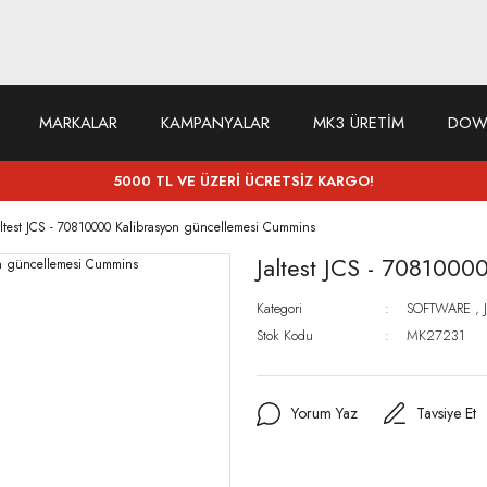
MARKALAR
KAMPANYALAR
MK3 ÜRETİM
DOW
5000 TL VE ÜZERİ ÜCRETSİZ KARGO!
altest JCS - 70810000 Kalibrasyon güncellemesi Cummins
Jaltest JCS - 708100
Kategori
SOFTWARE
,
Stok Kodu
MK27231
Yorum Yaz
Tavsiye Et