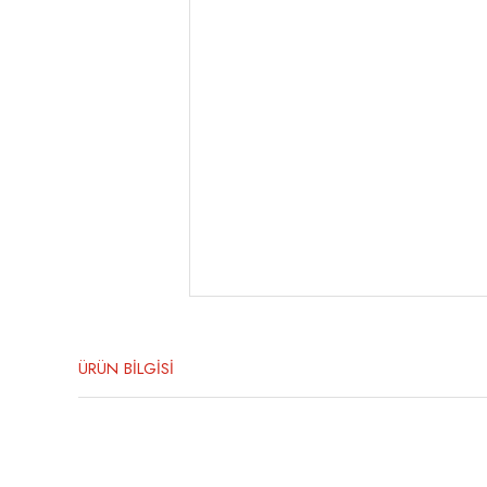
ÜRÜN BİLGİSİ
Bu ürünün fiyat bilgisi, resim, ürün açıklamalarında ve diğer konula
Görüş ve önerileriniz için teşekkür ederiz.