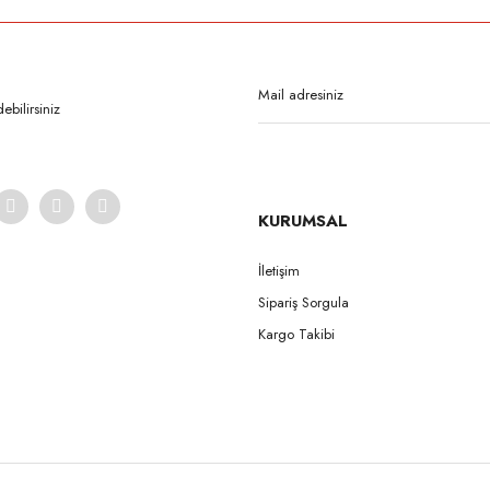
Bu ürüne ilk yorumu siz yapın!
Yorum Yaz
bilirsiniz
KURUMSAL
İletişim
Sipariş Sorgula
Gönder
Kargo Takibi