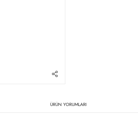
ÜRÜN YORUMLARI
rda yetersiz gördüğünüz noktaları öneri formunu kullanarak tarafımıza iletebilirsi