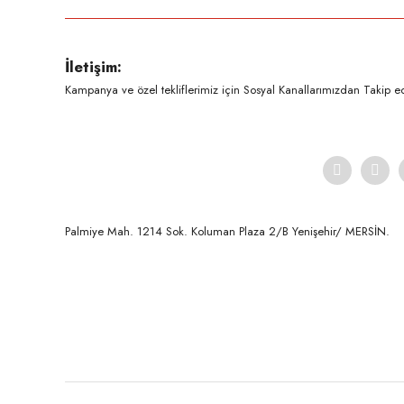
Ürün resmi kalitesiz, bozuk veya görüntülenemiyor.
İletişim:
Ürün açıklamasında eksik bilgiler bulunuyor.
Kampanya ve özel tekliflerimiz için Sosyal Kanallarımızdan Takip ede
Ürün bilgilerinde hatalar bulunuyor.
Ürün fiyatı diğer sitelerden daha pahalı.
Bu ürüne benzer farklı alternatifler olmalı.
Palmiye Mah. 1214 Sok. Koluman Plaza 2/B Yenişehir/ MERSİN.ㅤㅤㅤㅤㅤㅤㅤㅤㅤㅤㅤㅤㅤㅤㅤㅤㅤㅤㅤㅤㅤㅤㅤㅤㅤㅤㅤㅤㅤㅤㅤㅤㅤㅤㅤ ㅤㅤㅤㅤㅤㅤㅤㅤㅤㅤ