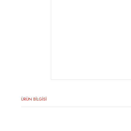
ÜRÜN BİLGİSİ
Bu ürünün fiyat bilgisi, resim, ürün açıklamalarında ve diğer konula
Görüş ve önerileriniz için teşekkür ederiz.