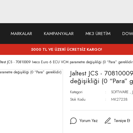
MARKALAR
KAMPANYALAR
MK3 ÜRETİM
DOW
5000 TL VE ÜZERİ ÜCRETSİZ KARGO!
altest JCS - 70810009 Iveco Euro 6 ECU VCM parametre değişikliği (0 “Para” gereklidir
Jaltest JCS - 708100
değişikliği (0 “Para” g
Kategori
SOFTWARE
,
Stok Kodu
MK27238
Yorum Yaz
Tavsiye Et