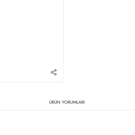
ÜRÜN YORUMLARI
rda yetersiz gördüğünüz noktaları öneri formunu kullanarak tarafımıza iletebilirsi