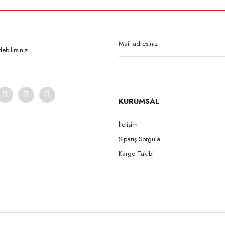
Bu ürüne ilk yorumu siz yapın!
Yorum Yaz
bilirsiniz
KURUMSAL
İletişim
Sipariş Sorgula
Gönder
Kargo Takibi