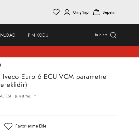
Giriş Yap
Sepetim
NLOAD
PİN KODU
Ürün ara
)
09 Iveco Euro 6 ECU VCM parametre
ereklidir)
JALTEST
,
Jaltest Yazılım