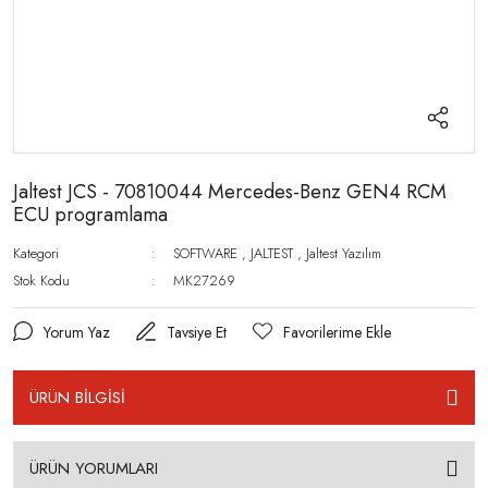
Jaltest JCS - 70810044 Mercedes-Benz GEN4 RCM
ECU programlama
Kategori
SOFTWARE
,
JALTEST
,
Jaltest Yazılım
Stok Kodu
MK27269
Yorum Yaz
Tavsiye Et
ÜRÜN BİLGİSİ
ÜRÜN YORUMLARI