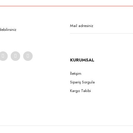
Bu ürüne ilk yorumu siz yapın!
Yorum Yaz
bilirsiniz
KURUMSAL
İletişim
Sipariş Sorgula
Gönder
Kargo Takibi