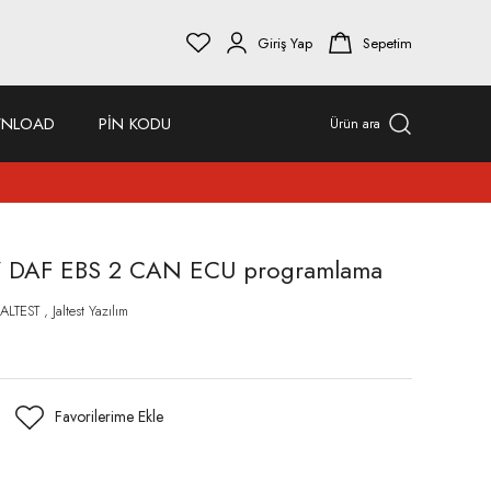
Giriş Yap
Sepetim
NLOAD
PİN KODU
Ürün ara
047 DAF EBS 2 CAN ECU programlama
JALTEST
,
Jaltest Yazılım