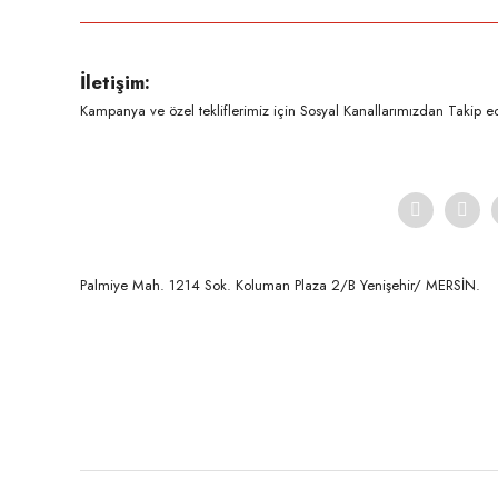
Ürün resmi kalitesiz, bozuk veya görüntülenemiyor.
İletişim:
Ürün açıklamasında eksik bilgiler bulunuyor.
Kampanya ve özel tekliflerimiz için Sosyal Kanallarımızdan Takip ede
Ürün bilgilerinde hatalar bulunuyor.
Ürün fiyatı diğer sitelerden daha pahalı.
Bu ürüne benzer farklı alternatifler olmalı.
Palmiye Mah. 1214 Sok. Koluman Plaza 2/B Yenişehir/ MERSİN.ㅤㅤㅤㅤㅤㅤㅤㅤㅤㅤㅤㅤㅤㅤㅤㅤㅤㅤㅤㅤㅤㅤㅤㅤㅤㅤㅤㅤㅤㅤㅤㅤㅤㅤㅤ ㅤㅤㅤㅤㅤㅤㅤㅤㅤㅤ