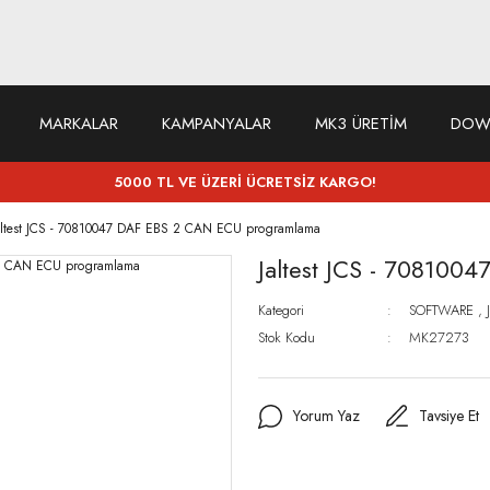
MARKALAR
KAMPANYALAR
MK3 ÜRETİM
DOW
5000 TL VE ÜZERİ ÜCRETSİZ KARGO!
altest JCS - 70810047 DAF EBS 2 CAN ECU programlama
Jaltest JCS - 70810
Kategori
SOFTWARE
,
Stok Kodu
MK27273
Yorum Yaz
Tavsiye Et