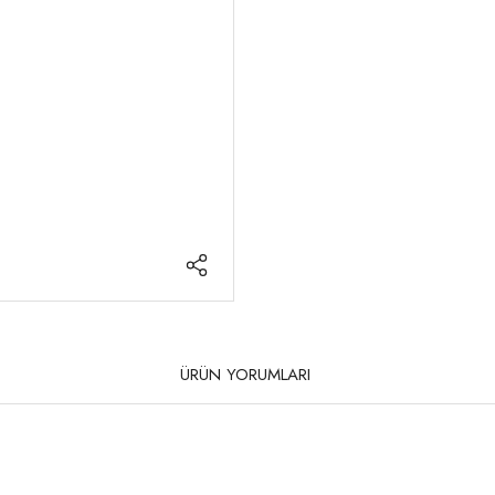
ÜRÜN YORUMLARI
rda yetersiz gördüğünüz noktaları öneri formunu kullanarak tarafımıza iletebilirsi