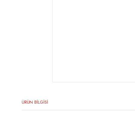
ÜRÜN BİLGİSİ
Bu ürünün fiyat bilgisi, resim, ürün açıklamalarında ve diğer konula
Görüş ve önerileriniz için teşekkür ederiz.