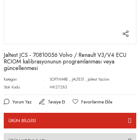
Jaltest JCS - 70810056 Volvo / Renault V3/V4 ECU
RCIOM kalibrasyonunun programlanması veya
güncellenmesi
Kategori
SOFTWARE
,
JALTEST
,
Jaltest Yazılım
Stok Kodu
MK27283
Yorum Yaz
Tavsiye Et
ÜRÜN BİLGİSİ