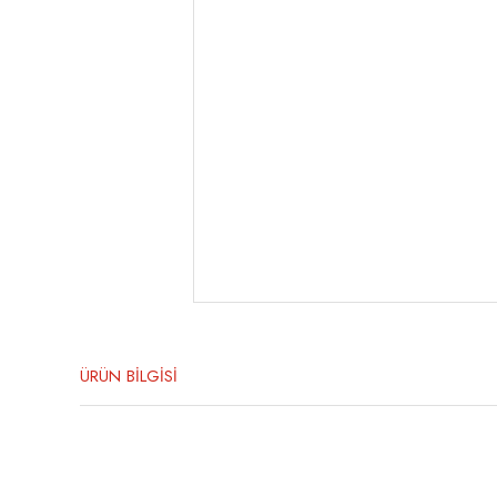
ÜRÜN BİLGİSİ
Bu ürünün fiyat bilgisi, resim, ürün açıklamalarında ve diğer konula
Görüş ve önerileriniz için teşekkür ederiz.