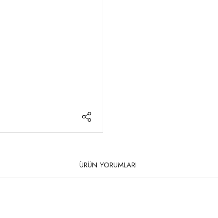
ÜRÜN YORUMLARI
rda yetersiz gördüğünüz noktaları öneri formunu kullanarak tarafımıza iletebilirsi