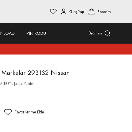
Giriş Yap
Sepetim
NLOAD
PİN KODU
Ürün ara
li Markalar 293132 Nissan
JALTEST
,
Jaltest Yazılım