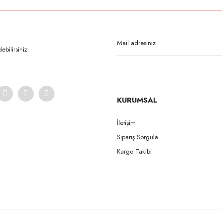
Bu ürüne ilk yorumu siz yapın!
Yorum Yaz
bilirsiniz
KURUMSAL
İletişim
Sipariş Sorgula
Gönder
Kargo Takibi