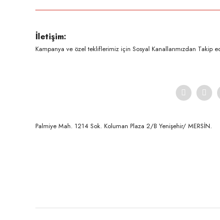
Ürün resmi kalitesiz, bozuk veya görüntülenemiyor.
İletişim:
Ürün açıklamasında eksik bilgiler bulunuyor.
Kampanya ve özel tekliflerimiz için Sosyal Kanallarımızdan Takip ede
Ürün bilgilerinde hatalar bulunuyor.
Ürün fiyatı diğer sitelerden daha pahalı.
Bu ürüne benzer farklı alternatifler olmalı.
Palmiye Mah. 1214 Sok. Koluman Plaza 2/B Yenişehir/ MERSİN.ㅤㅤㅤㅤㅤㅤㅤㅤㅤㅤㅤㅤㅤㅤㅤㅤㅤㅤㅤㅤㅤㅤㅤㅤㅤㅤㅤㅤㅤㅤㅤㅤㅤㅤㅤ ㅤㅤㅤㅤㅤㅤㅤㅤㅤㅤ