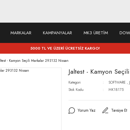
MARKALAR
KAMPANYALAR
MK3 ÜRETİM
DOW
5000 TL VE ÜZERİ ÜCRETSİZ KARGO!
altest - Kamyon Seçili Markalar 293132 Nissan
Jaltest - Kamyon Seçi
Kategori
SOFTWARE
,
Stok Kodu
MK18175
Yorum Yaz
Tavsiye Et