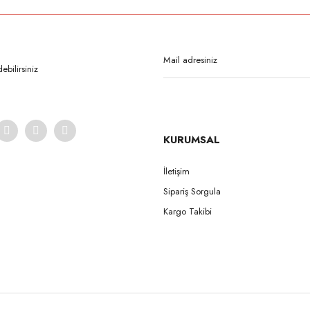
Bu ürüne ilk yorumu siz yapın!
Yorum Yaz
bilirsiniz
KURUMSAL
İletişim
Sipariş Sorgula
Gönder
Kargo Takibi