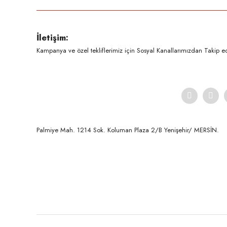
Ürün resmi kalitesiz, bozuk veya görüntülenemiyor.
İletişim:
Ürün açıklamasında eksik bilgiler bulunuyor.
Kampanya ve özel tekliflerimiz için Sosyal Kanallarımızdan Takip ede
Ürün bilgilerinde hatalar bulunuyor.
Ürün fiyatı diğer sitelerden daha pahalı.
Bu ürüne benzer farklı alternatifler olmalı.
Palmiye Mah. 1214 Sok. Koluman Plaza 2/B Yenişehir/ MERSİN.ㅤㅤㅤㅤㅤㅤㅤㅤㅤㅤㅤㅤㅤㅤㅤㅤㅤㅤㅤㅤㅤㅤㅤㅤㅤㅤㅤㅤㅤㅤㅤㅤㅤㅤㅤ ㅤㅤㅤㅤㅤㅤㅤㅤㅤㅤ