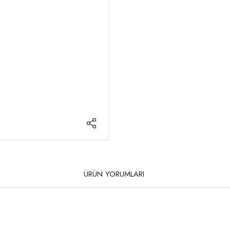
ÜRÜN YORUMLARI
rda yetersiz gördüğünüz noktaları öneri formunu kullanarak tarafımıza iletebilirsi