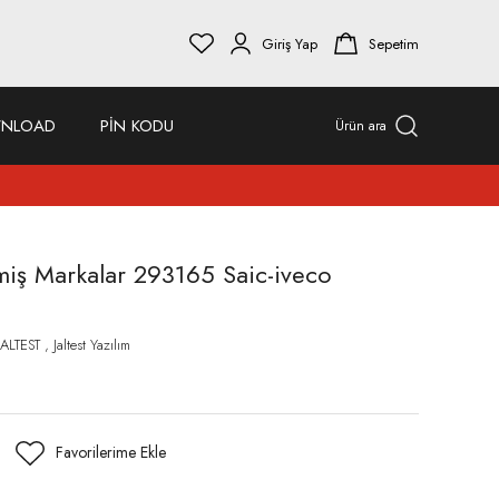
Giriş Yap
Sepetim
NLOAD
PİN KODU
Ürün ara
lmiş Markalar 293165 Saic-iveco
JALTEST
,
Jaltest Yazılım