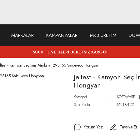
MARKALAR
KAMPANYALAR
MK3 ÜRETİM
DOW
5000 TL VE ÜZERİ ÜCRETSİZ KARGO!
altest - Kamyon Seçilmiş Markalar 293165 Saic-iveco Hongyan
Jaltest - Kamyon Seçi
Hongyan
Kategori
SOFTWARE
,
Stok Kodu
MK18427
Yorum Yaz
Tavsiye Et