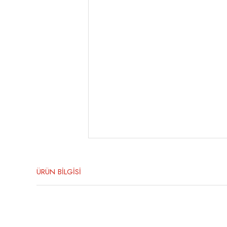
ÜRÜN BİLGİSİ
Bu ürünün fiyat bilgisi, resim, ürün açıklamalarında ve diğer konula
Görüş ve önerileriniz için teşekkür ederiz.