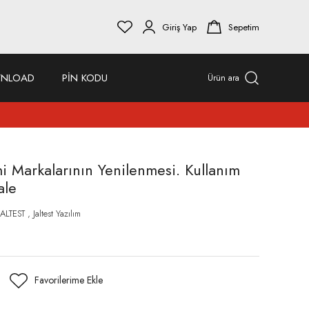
Giriş Yap
Sepetim
NLOAD
PİN KODU
Ürün ara
mi Markalarının Yenilenmesi. Kullanım
ale
JALTEST
,
Jaltest Yazılım