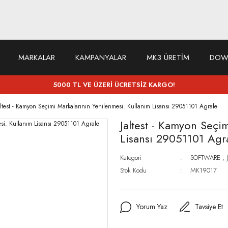
MARKALAR
KAMPANYALAR
MK3 ÜRETİM
DOW
5000 TL VE ÜZERİ ÜCRETSİZ KARGO!
altest - Kamyon Seçimi Markalarının Yenilenmesi. Kullanım Lisansı 29051101 Agrale
Jaltest - Kamyon Seçi
Lisansı 29051101 Agr
Kategori
SOFTWARE
,
Stok Kodu
MK19017
Yorum Yaz
Tavsiye Et