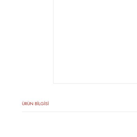
ÜRÜN BİLGİSİ
Bu ürünün fiyat bilgisi, resim, ürün açıklamalarında ve diğer konula
Görüş ve önerileriniz için teşekkür ederiz.