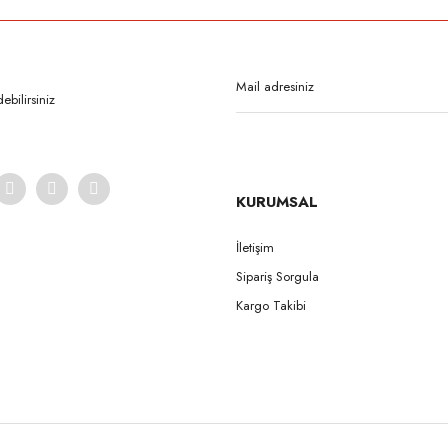
Bu ürüne ilk yorumu siz yapın!
Yorum Yaz
bilirsiniz
KURUMSAL
İletişim
Sipariş Sorgula
Gönder
Kargo Takibi