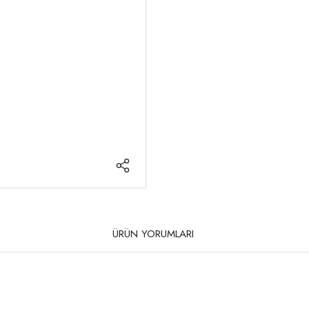
ÜRÜN YORUMLARI
rda yetersiz gördüğünüz noktaları öneri formunu kullanarak tarafımıza iletebilirsi