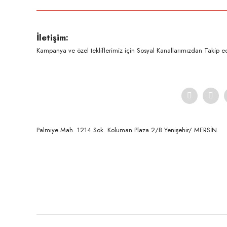
Ürün resmi kalitesiz, bozuk veya görüntülenemiyor.
İletişim:
Ürün açıklamasında eksik bilgiler bulunuyor.
Kampanya ve özel tekliflerimiz için Sosyal Kanallarımızdan Takip ede
Ürün bilgilerinde hatalar bulunuyor.
Ürün fiyatı diğer sitelerden daha pahalı.
Bu ürüne benzer farklı alternatifler olmalı.
Palmiye Mah. 1214 Sok. Koluman Plaza 2/B Yenişehir/ MERSİN.ㅤㅤㅤㅤㅤㅤㅤㅤㅤㅤㅤㅤㅤㅤㅤㅤㅤㅤㅤㅤㅤㅤㅤㅤㅤㅤㅤㅤㅤㅤㅤㅤㅤㅤㅤ ㅤㅤㅤㅤㅤㅤㅤㅤㅤㅤ