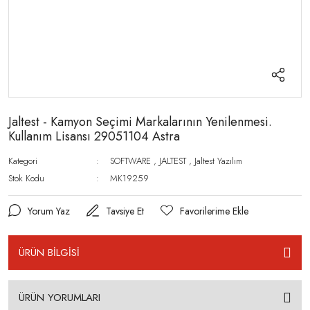
Jaltest - Kamyon Seçimi Markalarının Yenilenmesi.
Kullanım Lisansı 29051104 Astra
Kategori
SOFTWARE
,
JALTEST
,
Jaltest Yazılım
Stok Kodu
MK19259
Yorum Yaz
Tavsiye Et
ÜRÜN BİLGİSİ
ÜRÜN YORUMLARI