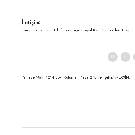
Ürün resmi kalitesiz, bozuk veya görüntülenemiyor.
İletişim:
Ürün açıklamasında eksik bilgiler bulunuyor.
Kampanya ve özel tekliflerimiz için Sosyal Kanallarımızdan Takip ede
Ürün bilgilerinde hatalar bulunuyor.
Ürün fiyatı diğer sitelerden daha pahalı.
Bu ürüne benzer farklı alternatifler olmalı.
Palmiye Mah. 1214 Sok. Koluman Plaza 2/B Yenişehir/ MERSİN.ㅤㅤㅤㅤㅤㅤㅤㅤㅤㅤㅤㅤㅤㅤㅤㅤㅤㅤㅤㅤㅤㅤㅤㅤㅤㅤㅤㅤㅤㅤㅤㅤㅤㅤㅤ ㅤㅤㅤㅤㅤㅤㅤㅤㅤㅤ