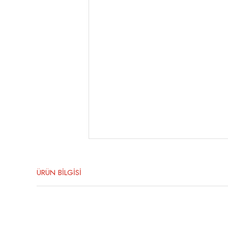
ÜRÜN BİLGİSİ
Bu ürünün fiyat bilgisi, resim, ürün açıklamalarında ve diğer konula
Görüş ve önerileriniz için teşekkür ederiz.