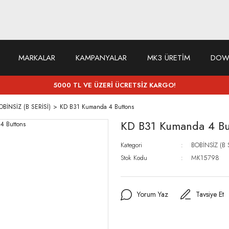
MARKALAR
KAMPANYALAR
MK3 ÜRETİM
DOW
5000 TL VE ÜZERİ ÜCRETSİZ KARGO!
OBİNSİZ (B SERİSİ)
KD B31 Kumanda 4 Buttons
KD B31 Kumanda 4 Bu
Kategori
BOBİNSİZ (B S
Stok Kodu
MK15798
Yorum Yaz
Tavsiye Et