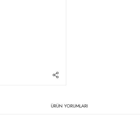
ÜRÜN YORUMLARI
rda yetersiz gördüğünüz noktaları öneri formunu kullanarak tarafımıza iletebilirsi