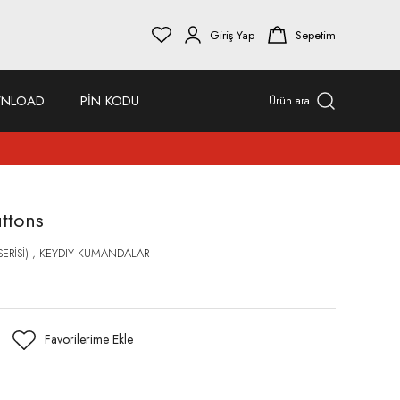
Giriş Yap
Sepetim
NLOAD
PİN KODU
Ürün ara
ttons
ERİSİ)
,
KEYDIY KUMANDALAR