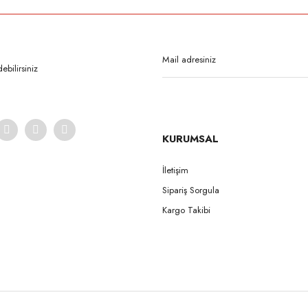
Bu ürüne ilk yorumu siz yapın!
Yorum Yaz
bilirsiniz
KURUMSAL
İletişim
Sipariş Sorgula
Gönder
Kargo Takibi