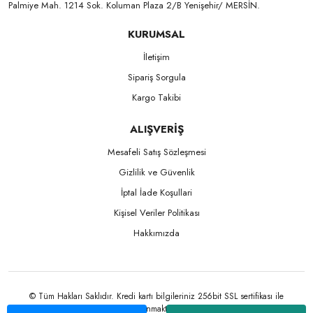
Palmiye Mah. 1214 Sok. Koluman Plaza 2/B Yenişehir/ MERSİN.ㅤㅤㅤㅤㅤㅤㅤㅤㅤㅤㅤㅤㅤㅤㅤㅤㅤㅤㅤㅤㅤㅤㅤㅤㅤㅤㅤㅤㅤㅤㅤㅤㅤㅤㅤ ㅤㅤㅤㅤㅤㅤㅤㅤㅤㅤ
KURUMSAL
İletişim
Sipariş Sorgula
Kargo Takibi
ALIŞVERİŞ
Mesafeli Satış Sözleşmesi
Gizlilik ve Güvenlik
İptal İade Koşullari
Kişisel Veriler Politikası
Hakkımızda
© Tüm Hakları Saklıdır. Kredi kartı bilgileriniz 256bit SSL sertifikası ile
korunmaktadır.