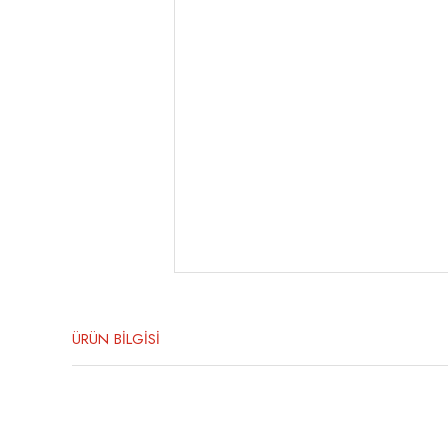
ÜRÜN BİLGİSİ
Bu ürünün fiyat bilgisi, resim, ürün açıklamalarında ve diğer konula
Görüş ve önerileriniz için teşekkür ederiz.