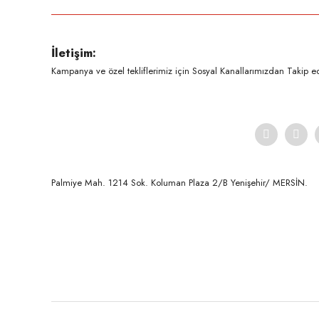
Ürün resmi kalitesiz, bozuk veya görüntülenemiyor.
İletişim:
Ürün açıklamasında eksik bilgiler bulunuyor.
Kampanya ve özel tekliflerimiz için Sosyal Kanallarımızdan Takip ede
Ürün bilgilerinde hatalar bulunuyor.
Ürün fiyatı diğer sitelerden daha pahalı.
Bu ürüne benzer farklı alternatifler olmalı.
Palmiye Mah. 1214 Sok. Koluman Plaza 2/B Yenişehir/ MERSİN.ㅤㅤㅤㅤㅤㅤㅤㅤㅤㅤㅤㅤㅤㅤㅤㅤㅤㅤㅤㅤㅤㅤㅤㅤㅤㅤㅤㅤㅤㅤㅤㅤㅤㅤㅤ ㅤㅤㅤㅤㅤㅤㅤㅤㅤㅤ