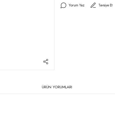
Yorum Yaz
Tavsiye Et
ÜRÜN YORUMLARI
rda yetersiz gördüğünüz noktaları öneri formunu kullanarak tarafımıza iletebilirsi