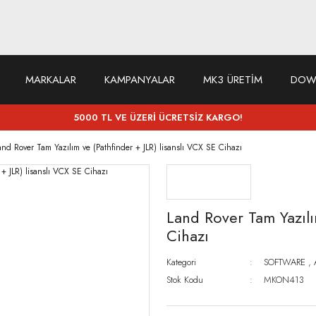
MARKALAR
KAMPANYALAR
MK3 ÜRETİM
DOW
5000 TL VE ÜZERİ ÜCRETSİZ KARGO!
and Rover Tam Yazılım ve (Pathfinder + JLR) lisanslı VCX SE Cihazı
Land Rover Tam Yazılı
Cihazı
Kategori
SOFTWARE
,
Stok Kodu
MKON413