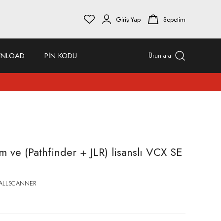
Giriş Yap
Sepetim
NLOAD
PİN KODU
Ürün ara
m ve (Pathfinder + JLR) lisanslı VCX SE
ALLSCANNER