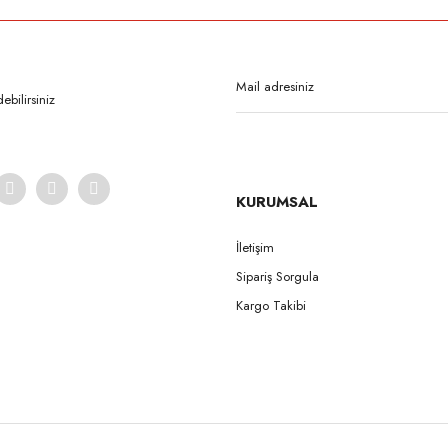
Bu ürüne ilk yorumu siz yapın!
Yorum Yaz
bilirsiniz
KURUMSAL
İletişim
Sipariş Sorgula
Gönder
Kargo Takibi