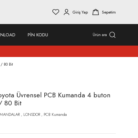
Giriş Yap
Sepetim
NLOAD
PİN KODU
Ürün ara
/ 80 Bit
oyota Üvrensel PCB Kumanda 4 buton
 80 Bit
UMANDALAR
,
LONSDOR
,
PCB Kumanda