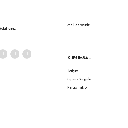
Bu ürüne ilk yorumu siz yapın!
Yorum Yaz
bilirsiniz
KURUMSAL
İletişim
Sipariş Sorgula
Gönder
Kargo Takibi