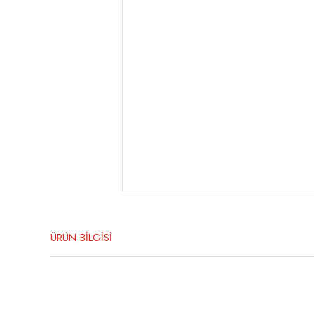
ÜRÜN BİLGİSİ
Bu ürünün fiyat bilgisi, resim, ürün açıklamalarında ve diğer konula
Görüş ve önerileriniz için teşekkür ederiz.