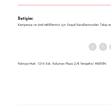
Ürün resmi kalitesiz, bozuk veya görüntülenemiyor.
İletişim:
Ürün açıklamasında eksik bilgiler bulunuyor.
Kampanya ve özel tekliflerimiz için Sosyal Kanallarımızdan Takip ede
Ürün bilgilerinde hatalar bulunuyor.
Ürün fiyatı diğer sitelerden daha pahalı.
Bu ürüne benzer farklı alternatifler olmalı.
Palmiye Mah. 1214 Sok. Koluman Plaza 2/B Yenişehir/ MERSİN.ㅤㅤㅤㅤㅤㅤㅤㅤㅤㅤㅤㅤㅤㅤㅤㅤㅤㅤㅤㅤㅤㅤㅤㅤㅤㅤㅤㅤㅤㅤㅤㅤㅤㅤㅤ ㅤㅤㅤㅤㅤㅤㅤㅤㅤㅤ