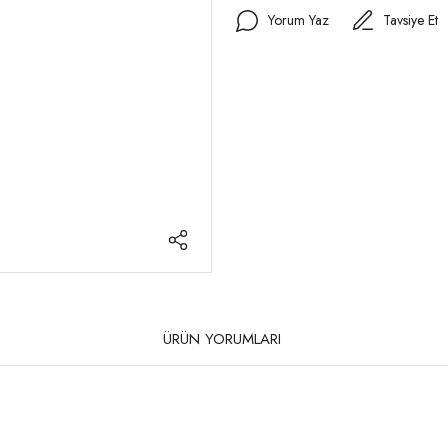
Yorum Yaz
Tavsiye Et
ÜRÜN YORUMLARI
rda yetersiz gördüğünüz noktaları öneri formunu kullanarak tarafımıza iletebilirsi