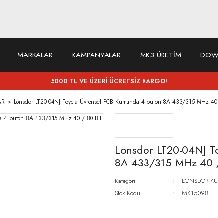
MARKALAR
KAMPANYALAR
MK3 ÜRETİM
DOW
5000 TL VE ÜZERİ ÜCRETSİZ KARGO!
AR
Lonsdor LT20-04NJ Toyota Üvrensel PCB Kumanda 4 buton 8A 433/315 MHz 40 
Lonsdor LT20-04NJ T
8A 433/315 MHz 40 /
Kategori
LONSDOR K
Stok Kodu
MK15098