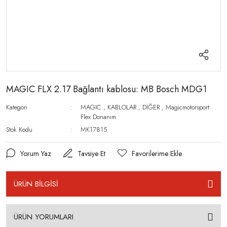
MAGIC FLX 2.17 Bağlantı kablosu: MB Bosch MDG1
Kategori
MAGIC
,
KABLOLAR
,
DİĞER
,
Magicmotorsport
Flex Donanım
Stok Kodu
MK17815
Yorum Yaz
Tavsiye Et
ÜRÜN BİLGİSİ
ÜRÜN YORUMLARI