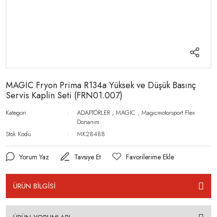
MAGIC Fryon Prima R134a Yüksek ve Düşük Basınç
Servis Kaplin Seti (FRN01.007)
Kategori
ADAPTÖRLER
,
MAGIC
,
Magicmotorsport Flex
Donanım
Stok Kodu
MK28488
Yorum Yaz
Tavsiye Et
ÜRÜN BİLGİSİ