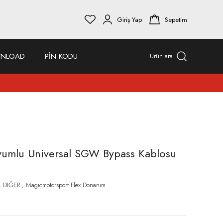
Giriş Yap
Sepetim
NLOAD
PİN KODU
Ürün ara
yumlu Universal SGW Bypass Kablosu
,
DİĞER
,
Magicmotorsport Flex Donanım