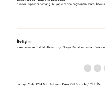
Krokodil klipslerini herhangi bir şarj cihazına bağladıktan sonra, kitte
Bu ürünün fiyat bilgisi, resim, ürün açıklamalarında ve diğer konula
Görüş ve önerileriniz için teşekkür ederiz.
Ürün resmi kalitesiz, bozuk veya görüntülenemiyor.
İletişim:
Ürün açıklamasında eksik bilgiler bulunuyor.
Kampanya ve özel tekliflerimiz için Sosyal Kanallarımızdan Takip ede
Ürün bilgilerinde hatalar bulunuyor.
Ürün fiyatı diğer sitelerden daha pahalı.
Bu ürüne benzer farklı alternatifler olmalı.
Palmiye Mah. 1214 Sok. Koluman Plaza 2/B Yenişehir/ MERSİN.ㅤㅤㅤㅤㅤㅤㅤㅤㅤㅤㅤㅤㅤㅤㅤㅤㅤㅤㅤㅤㅤㅤㅤㅤㅤㅤㅤㅤㅤㅤㅤㅤㅤㅤㅤ ㅤㅤㅤㅤㅤㅤㅤㅤㅤㅤ