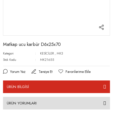
Matkap ucu karbür D6x25x70
Kategori
KESİCİLER
,
MK3
Stok Kodu
MK21655
Yorum Yaz
Tavsiye Et
ÜRÜN BİLGİSİ
ÜRÜN YORUMLARI