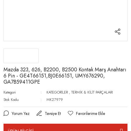
Mazda 323, 626, B2200, B2500 Kontak Marş Anahtarı
6 Pin - GE4T66151,BJ0E66151, UMY676290,
GA7B59411GPE
Kategori
KATEGORİLER
,
TERMİK & KİLİT PARÇALARI
Stok Kodu
MK27979
Yorum Yaz
Tavsiye Et