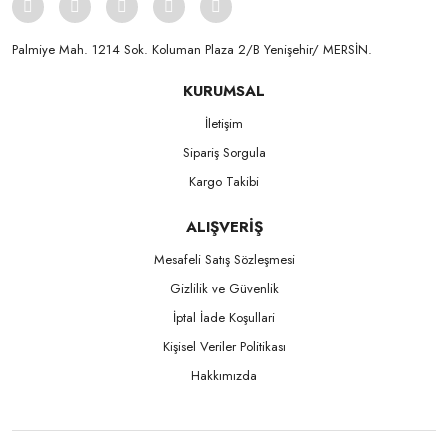
Palmiye Mah. 1214 Sok. Koluman Plaza 2/B Yenişehir/ MERSİN.ㅤㅤㅤㅤㅤㅤㅤㅤㅤㅤㅤㅤㅤㅤㅤㅤㅤㅤㅤㅤㅤㅤㅤㅤㅤㅤㅤㅤㅤㅤㅤㅤㅤㅤㅤ ㅤㅤㅤㅤㅤㅤㅤㅤㅤㅤ
KURUMSAL
İletişim
Sipariş Sorgula
Kargo Takibi
ALIŞVERİŞ
Mesafeli Satış Sözleşmesi
Gizlilik ve Güvenlik
İptal İade Koşullari
Kişisel Veriler Politikası
Hakkımızda