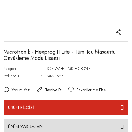
Microtronik - Hexprog II Lite - Tüm Tcu Masaüstü
Önyükleme Modu Lisansı
Kategori
SOFTWARE
,
MICROTRONIK
Stok Kodu
MK23626
Yorum Yaz
Tavsiye Et
ÜRÜN BİLGİSİ
ÜRÜN YORUMLARI