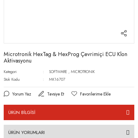
Microtronik HexTag & HexProg Çevrimiçi ECU Klon
Aktivasyonu
Kategori
SOFTWARE
,
MICROTRONIK
Stok Kodu
MK16707
Yorum Yaz
Tavsiye Et
ÜRÜN BİLGİSİ
ÜRÜN YORUMLARI