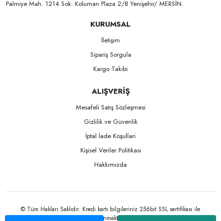
Palmiye Mah. 1214 Sok. Koluman Plaza 2/B Yenişehir/ MERSİN.ㅤㅤㅤㅤㅤㅤㅤㅤㅤㅤㅤㅤㅤㅤㅤㅤㅤㅤㅤㅤㅤㅤㅤㅤㅤㅤㅤㅤㅤㅤㅤㅤㅤㅤㅤ ㅤㅤㅤㅤㅤㅤㅤㅤㅤㅤ
KURUMSAL
İletişim
Sipariş Sorgula
Kargo Takibi
ALIŞVERİŞ
Mesafeli Satış Sözleşmesi
Gizlilik ve Güvenlik
İptal İade Koşullari
Kişisel Veriler Politikası
Hakkımızda
© Tüm Hakları Saklıdır. Kredi kartı bilgileriniz 256bit SSL sertifikası ile
korunmaktadır.