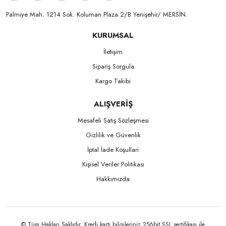
Palmiye Mah. 1214 Sok. Koluman Plaza 2/B Yenişehir/ MERSİN.ㅤㅤㅤㅤㅤㅤㅤㅤㅤㅤㅤㅤㅤㅤㅤㅤㅤㅤㅤㅤㅤㅤㅤㅤㅤㅤㅤㅤㅤㅤㅤㅤㅤㅤㅤ ㅤㅤㅤㅤㅤㅤㅤㅤㅤㅤ
KURUMSAL
İletişim
Sipariş Sorgula
Kargo Takibi
ALIŞVERİŞ
Mesafeli Satış Sözleşmesi
Gizlilik ve Güvenlik
İptal İade Koşullari
Kişisel Veriler Politikası
Hakkımızda
© Tüm Hakları Saklıdır. Kredi kartı bilgileriniz 256bit SSL sertifikası ile