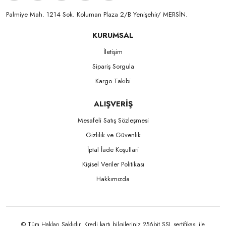
Palmiye Mah. 1214 Sok. Koluman Plaza 2/B Yenişehir/ MERSİN.ㅤㅤㅤㅤㅤㅤㅤㅤㅤㅤㅤㅤㅤㅤㅤㅤㅤㅤㅤㅤㅤㅤㅤㅤㅤㅤㅤㅤㅤㅤㅤㅤㅤㅤㅤ ㅤㅤㅤㅤㅤㅤㅤㅤㅤㅤ
KURUMSAL
İletişim
Sipariş Sorgula
Kargo Takibi
ALIŞVERİŞ
Mesafeli Satış Sözleşmesi
Gizlilik ve Güvenlik
İptal İade Koşullari
Kişisel Veriler Politikası
Hakkımızda
© Tüm Hakları Saklıdır. Kredi kartı bilgileriniz 256bit SSL sertifikası ile