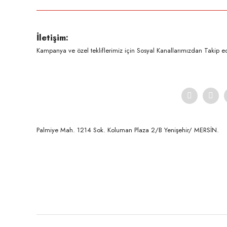
Ürün resmi kalitesiz, bozuk veya görüntülenemiyor.
İletişim:
Ürün açıklamasında eksik bilgiler bulunuyor.
Kampanya ve özel tekliflerimiz için Sosyal Kanallarımızdan Takip ede
Ürün bilgilerinde hatalar bulunuyor.
Ürün fiyatı diğer sitelerden daha pahalı.
Bu ürüne benzer farklı alternatifler olmalı.
Palmiye Mah. 1214 Sok. Koluman Plaza 2/B Yenişehir/ MERSİN.ㅤㅤㅤㅤㅤㅤㅤㅤㅤㅤㅤㅤㅤㅤㅤㅤㅤㅤㅤㅤㅤㅤㅤㅤㅤㅤㅤㅤㅤㅤㅤㅤㅤㅤㅤ ㅤㅤㅤㅤㅤㅤㅤㅤㅤㅤ