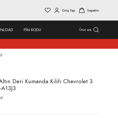
Giriş Yap
Sepetim
NLOAD
PİN KODU
Ürün ara
J3
tın Deri Kumanda Kılıfı Chevrolet 3
-A13J3
RI