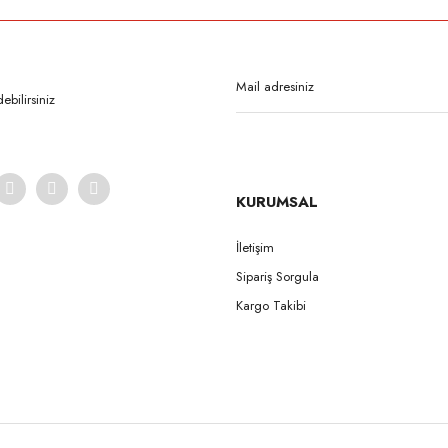
Bu ürüne ilk yorumu siz yapın!
Yorum Yaz
bilirsiniz
KURUMSAL
İletişim
Sipariş Sorgula
Gönder
Kargo Takibi