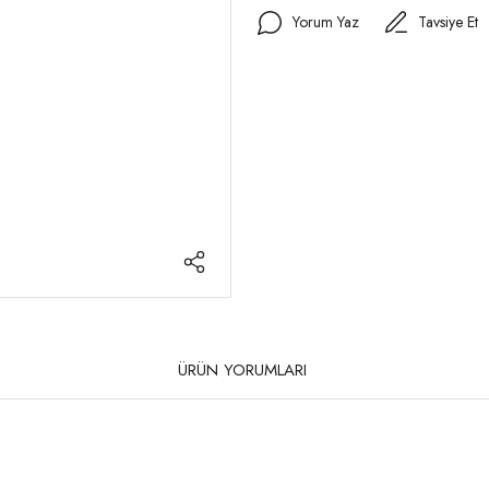
Yorum Yaz
Tavsiye Et
ÜRÜN YORUMLARI
rda yetersiz gördüğünüz noktaları öneri formunu kullanarak tarafımıza iletebilirsi