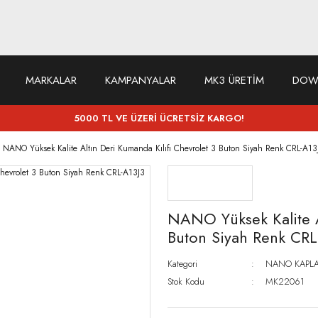
MARKALAR
KAMPANYALAR
MK3 ÜRETİM
DOW
5000 TL VE ÜZERİ ÜCRETSİZ KARGO!
NANO Yüksek Kalite Altın Deri Kumanda Kılıfı Chevrolet 3 Buton Siyah Renk CRL-A13
NANO Yüksek Kalite Al
Buton Siyah Renk CRL
Kategori
NANO KAPLA
Stok Kodu
MK22061