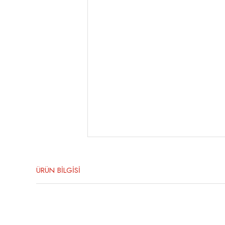
ÜRÜN BİLGİSİ
Bu ürünün fiyat bilgisi, resim, ürün açıklamalarında ve diğer konula
Görüş ve önerileriniz için teşekkür ederiz.