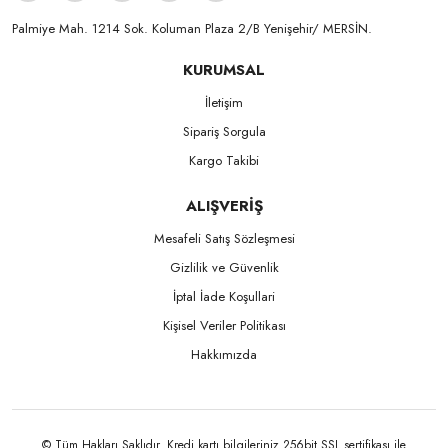
Palmiye Mah. 1214 Sok. Koluman Plaza 2/B Yenişehir/ MERSİN.ㅤㅤㅤㅤㅤㅤㅤㅤㅤㅤㅤㅤㅤㅤㅤㅤㅤㅤㅤㅤㅤㅤㅤㅤㅤㅤㅤㅤㅤㅤㅤㅤㅤㅤㅤ ㅤㅤㅤㅤㅤㅤㅤㅤㅤㅤ
KURUMSAL
İletişim
Sipariş Sorgula
Kargo Takibi
ALIŞVERİŞ
Mesafeli Satış Sözleşmesi
Gizlilik ve Güvenlik
İptal İade Koşullari
Kişisel Veriler Politikası
Hakkımızda
© Tüm Hakları Saklıdır. Kredi kartı bilgileriniz 256bit SSL sertifikası ile