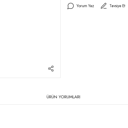
Yorum Yaz
Tavsiye Et
ÜRÜN YORUMLARI
rda yetersiz gördüğünüz noktaları öneri formunu kullanarak tarafımıza iletebilirsi