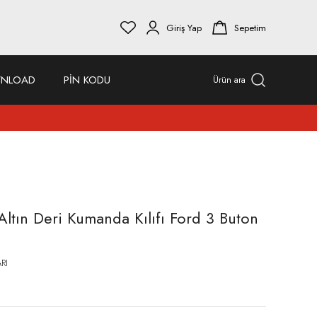
Giriş Yap
Sepetim
NLOAD
PİN KODU
Ürün ara
ltın Deri Kumanda Kılıfı Ford 3 Buton
RI