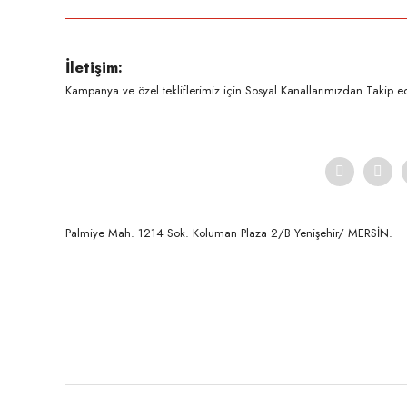
Ürün resmi kalitesiz, bozuk veya görüntülenemiyor.
İletişim:
Ürün açıklamasında eksik bilgiler bulunuyor.
Kampanya ve özel tekliflerimiz için Sosyal Kanallarımızdan Takip ede
Ürün bilgilerinde hatalar bulunuyor.
Ürün fiyatı diğer sitelerden daha pahalı.
Bu ürüne benzer farklı alternatifler olmalı.
Palmiye Mah. 1214 Sok. Koluman Plaza 2/B Yenişehir/ MERSİN.ㅤㅤㅤㅤㅤㅤㅤㅤㅤㅤㅤㅤㅤㅤㅤㅤㅤㅤㅤㅤㅤㅤㅤㅤㅤㅤㅤㅤㅤㅤㅤㅤㅤㅤㅤ ㅤㅤㅤㅤㅤㅤㅤㅤㅤㅤ