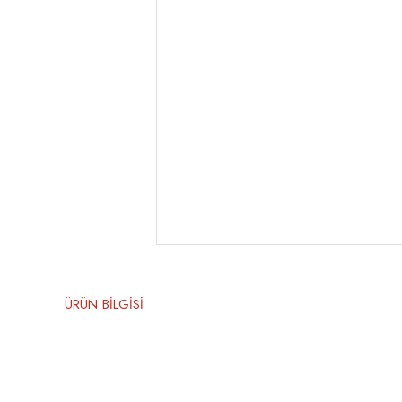
ÜRÜN BİLGİSİ
Bu ürünün fiyat bilgisi, resim, ürün açıklamalarında ve diğer konula
Görüş ve önerileriniz için teşekkür ederiz.