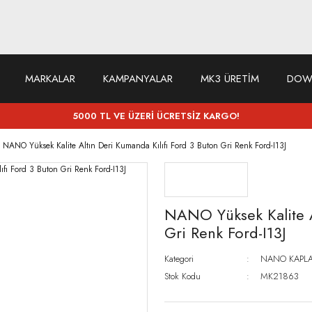
MARKALAR
KAMPANYALAR
MK3 ÜRETİM
DOW
5000 TL VE ÜZERİ ÜCRETSİZ KARGO!
NANO Yüksek Kalite Altın Deri Kumanda Kılıfı Ford 3 Buton Gri Renk Ford-I13J
NANO Yüksek Kalite A
Gri Renk Ford-I13J
Kategori
NANO KAPLA
Stok Kodu
MK21863