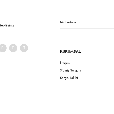
Bu ürüne ilk yorumu siz yapın!
Yorum Yaz
bilirsiniz
KURUMSAL
İletişim
Sipariş Sorgula
Gönder
Kargo Takibi