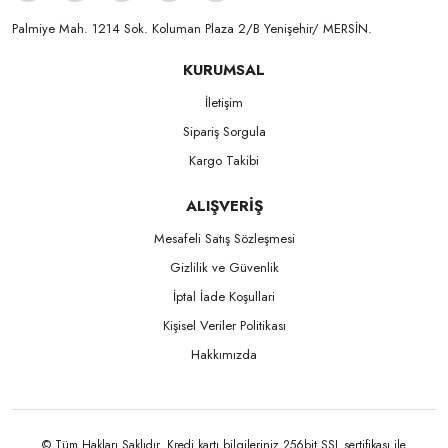
Palmiye Mah. 1214 Sok. Koluman Plaza 2/B Yenişehir/ MERSİN.ㅤㅤㅤㅤㅤㅤㅤㅤㅤㅤㅤㅤㅤㅤㅤㅤㅤㅤㅤㅤㅤㅤㅤㅤㅤㅤㅤㅤㅤㅤㅤㅤㅤㅤㅤ ㅤㅤㅤㅤㅤㅤㅤㅤㅤㅤ
KURUMSAL
İletişim
Sipariş Sorgula
Kargo Takibi
ALIŞVERİŞ
Mesafeli Satış Sözleşmesi
Gizlilik ve Güvenlik
İptal İade Koşullari
Kişisel Veriler Politikası
Hakkımızda
© Tüm Hakları Saklıdır. Kredi kartı bilgileriniz 256bit SSL sertifikası ile