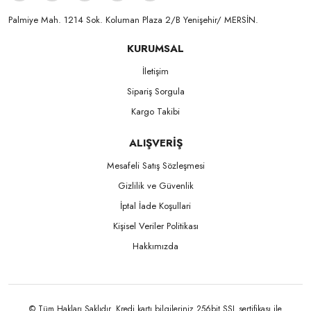
Palmiye Mah. 1214 Sok. Koluman Plaza 2/B Yenişehir/ MERSİN.ㅤㅤㅤㅤㅤㅤㅤㅤㅤㅤㅤㅤㅤㅤㅤㅤㅤㅤㅤㅤㅤㅤㅤㅤㅤㅤㅤㅤㅤㅤㅤㅤㅤㅤㅤ ㅤㅤㅤㅤㅤㅤㅤㅤㅤㅤ
KURUMSAL
İletişim
Sipariş Sorgula
Kargo Takibi
ALIŞVERİŞ
Mesafeli Satış Sözleşmesi
Gizlilik ve Güvenlik
İptal İade Koşullari
Kişisel Veriler Politikası
Hakkımızda
© Tüm Hakları Saklıdır. Kredi kartı bilgileriniz 256bit SSL sertifikası ile