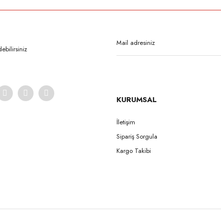
Bu ürüne ilk yorumu siz yapın!
Yorum Yaz
bilirsiniz
KURUMSAL
İletişim
Sipariş Sorgula
Gönder
Kargo Takibi