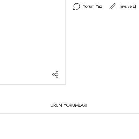
Yorum Yaz
Tavsiye Et
ÜRÜN YORUMLARI
rda yetersiz gördüğünüz noktaları öneri formunu kullanarak tarafımıza iletebilirsi