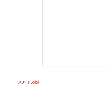
ÜRÜN BİLGİSİ
Bu ürünün fiyat bilgisi, resim, ürün açıklamalarında ve diğer konula
Görüş ve önerileriniz için teşekkür ederiz.