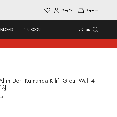
Giriş Yap
Sepetim
NLOAD
PİN KODU
Ürün ara
tın Deri Kumanda Kılıfı Great Wall 4
13J
RI