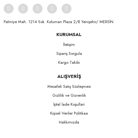
Palmiye Mah. 1214 Sok. Koluman Plaza 2/B Yenişehir/ MERSİN.ㅤㅤㅤㅤㅤㅤㅤㅤㅤㅤㅤㅤㅤㅤㅤㅤㅤㅤㅤㅤㅤㅤㅤㅤㅤㅤㅤㅤㅤㅤㅤㅤㅤㅤㅤ ㅤㅤㅤㅤㅤㅤㅤㅤㅤㅤ
KURUMSAL
İletişim
Sipariş Sorgula
Kargo Takibi
ALIŞVERİŞ
Mesafeli Satış Sözleşmesi
Gizlilik ve Güvenlik
İptal İade Koşullari
Kişisel Veriler Politikası
Hakkımızda