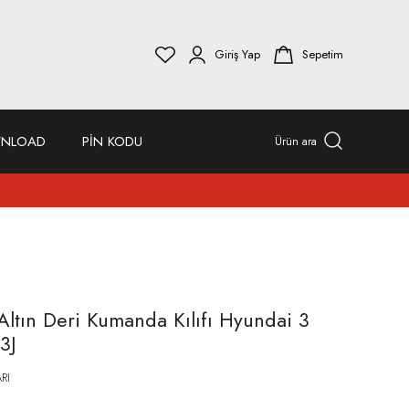
Giriş Yap
Sepetim
NLOAD
PİN KODU
Ürün ara
ltın Deri Kumanda Kılıfı Hyundai 3
3J
RI