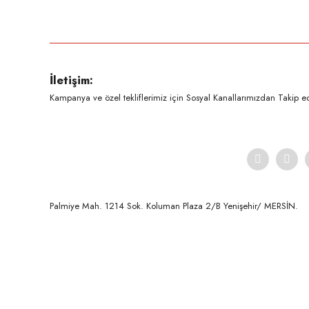
Bu ürünün fiyat bilgisi, resim, ürün açıklamalarında ve diğer konula
Görüş ve önerileriniz için teşekkür ederiz.
Ürün resmi kalitesiz, bozuk veya görüntülenemiyor.
İletişim:
Ürün açıklamasında eksik bilgiler bulunuyor.
Kampanya ve özel tekliflerimiz için Sosyal Kanallarımızdan Takip ede
Ürün bilgilerinde hatalar bulunuyor.
Ürün fiyatı diğer sitelerden daha pahalı.
Bu ürüne benzer farklı alternatifler olmalı.
Palmiye Mah. 1214 Sok. Koluman Plaza 2/B Yenişehir/ MERSİN.ㅤㅤㅤㅤㅤㅤㅤㅤㅤㅤㅤㅤㅤㅤㅤㅤㅤㅤㅤㅤㅤㅤㅤㅤㅤㅤㅤㅤㅤㅤㅤㅤㅤㅤㅤ ㅤㅤㅤㅤㅤㅤㅤㅤㅤㅤ