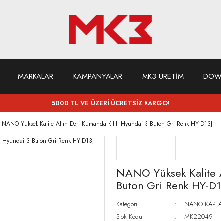
MARKALAR
KAMPANYALAR
MK3 ÜRETİM
DOW
5000 TL VE ÜZERİ ÜCRETSİZ KARGO!
NANO Yüksek Kalite Altın Deri Kumanda Kılıfı Hyundai 3 Buton Gri Renk HY-D13J
NANO Yüksek Kalite A
Buton Gri Renk HY-D1
Kategori
NANO KAPLA
Stok Kodu
MK22049