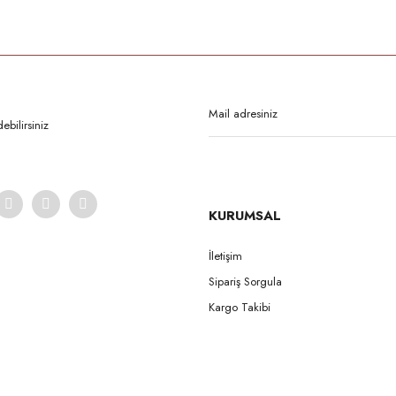
rda yetersiz gördüğünüz noktaları öneri formunu kullanarak tarafımıza iletebilirsi
Bu ürüne ilk yorumu siz yapın!
Yorum Yaz
bilirsiniz
KURUMSAL
İletişim
Sipariş Sorgula
Gönder
Kargo Takibi