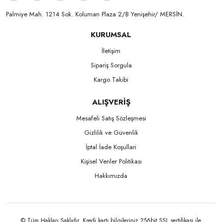
Palmiye Mah. 1214 Sok. Koluman Plaza 2/B Yenişehir/ MERSİN.ㅤㅤㅤㅤㅤㅤㅤㅤㅤㅤㅤㅤㅤㅤㅤㅤㅤㅤㅤㅤㅤㅤㅤㅤㅤㅤㅤㅤㅤㅤㅤㅤㅤㅤㅤ ㅤㅤㅤㅤㅤㅤㅤㅤㅤㅤ
KURUMSAL
İletişim
Sipariş Sorgula
Kargo Takibi
ALIŞVERİŞ
Mesafeli Satış Sözleşmesi
Gizlilik ve Güvenlik
İptal İade Koşullari
Kişisel Veriler Politikası
Hakkımızda
© Tüm Hakları Saklıdır. Kredi kartı bilgileriniz 256bit SSL sertifikası ile