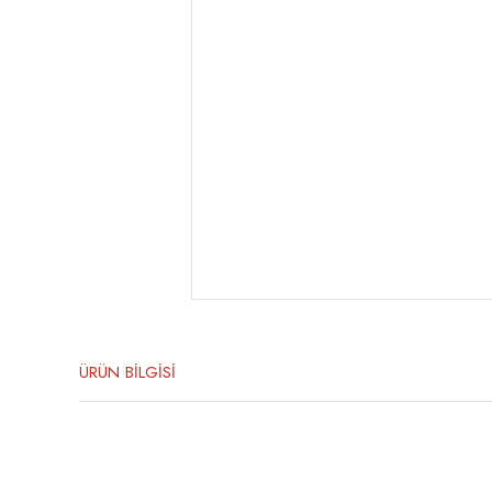
ÜRÜN BİLGİSİ
Bu ürünün fiyat bilgisi, resim, ürün açıklamalarında ve diğer konula
Görüş ve önerileriniz için teşekkür ederiz.