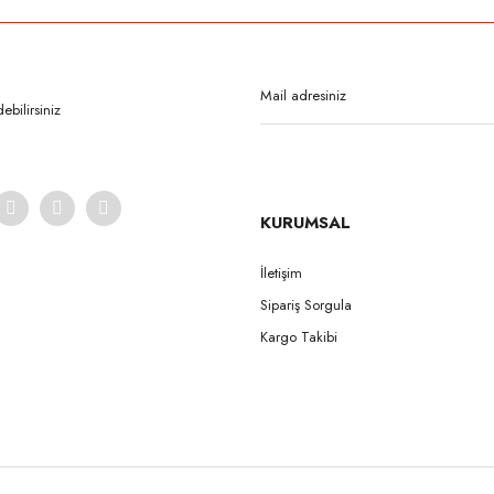
Bu ürüne ilk yorumu siz yapın!
Yorum Yaz
bilirsiniz
KURUMSAL
İletişim
Sipariş Sorgula
Gönder
Kargo Takibi