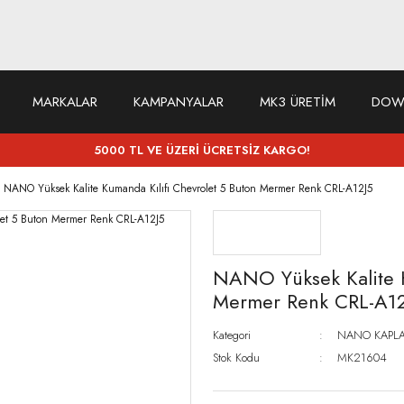
MARKALAR
KAMPANYALAR
MK3 ÜRETİM
DOW
5000 TL VE ÜZERİ ÜCRETSİZ KARGO!
NANO Yüksek Kalite Kumanda Kılıfı Chevrolet 5 Buton Mermer Renk CRL-A12J5
NANO Yüksek Kalite K
Mermer Renk CRL-A1
Kategori
NANO KAPLA
Stok Kodu
MK21604