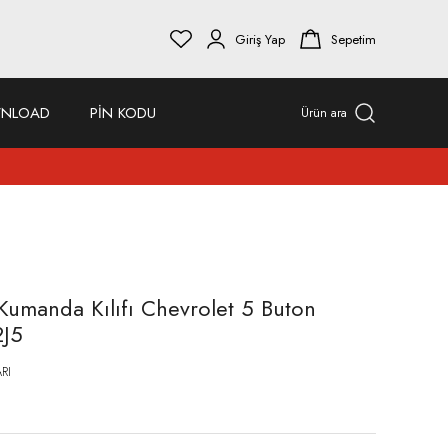
Giriş Yap
Sepetim
NLOAD
PİN KODU
Ürün ara
umanda Kılıfı Chevrolet 5 Buton
2J5
RI