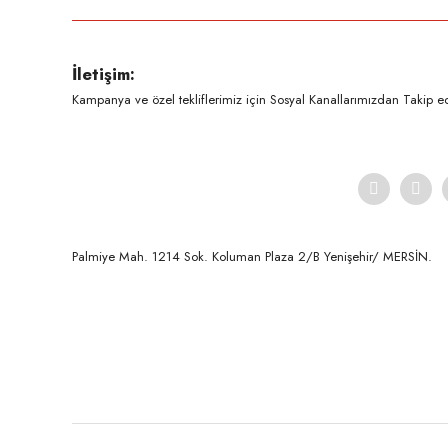
Ürün resmi kalitesiz, bozuk veya görüntülenemiyor.
İletişim:
Ürün açıklamasında eksik bilgiler bulunuyor.
Kampanya ve özel tekliflerimiz için Sosyal Kanallarımızdan Takip ede
Ürün bilgilerinde hatalar bulunuyor.
Ürün fiyatı diğer sitelerden daha pahalı.
Bu ürüne benzer farklı alternatifler olmalı.
Palmiye Mah. 1214 Sok. Koluman Plaza 2/B Yenişehir/ MERSİN.ㅤㅤㅤㅤㅤㅤㅤㅤㅤㅤㅤㅤㅤㅤㅤㅤㅤㅤㅤㅤㅤㅤㅤㅤㅤㅤㅤㅤㅤㅤㅤㅤㅤㅤㅤ ㅤㅤㅤㅤㅤㅤㅤㅤㅤㅤ