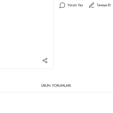
Yorum Yaz
Tavsiye Et
ÜRÜN YORUMLARI
rda yetersiz gördüğünüz noktaları öneri formunu kullanarak tarafımıza iletebilirsi