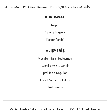
Palmiye Mah. 1214 Sok. Koluman Plaza 2/B Yenişehir/ MERSİN.ㅤㅤㅤㅤㅤㅤㅤㅤㅤㅤㅤㅤㅤㅤㅤㅤㅤㅤㅤㅤㅤㅤㅤㅤㅤㅤㅤㅤㅤㅤㅤㅤㅤㅤㅤ ㅤㅤㅤㅤㅤㅤㅤㅤㅤㅤ
KURUMSAL
İletişim
Sipariş Sorgula
Kargo Takibi
ALIŞVERİŞ
Mesafeli Satış Sözleşmesi
Gizlilik ve Güvenlik
İptal İade Koşullari
Kişisel Veriler Politikası
Hakkımızda
© Tüm Hakları Saklıdır. Kredi kartı bilgileriniz 256bit SSL sertifikası ile