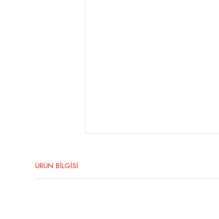
ÜRÜN BİLGİSİ
Bu ürünün fiyat bilgisi, resim, ürün açıklamalarında ve diğer konula
Görüş ve önerileriniz için teşekkür ederiz.