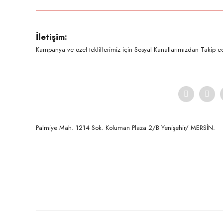
Ürün resmi kalitesiz, bozuk veya görüntülenemiyor.
İletişim:
Ürün açıklamasında eksik bilgiler bulunuyor.
Kampanya ve özel tekliflerimiz için Sosyal Kanallarımızdan Takip ede
Ürün bilgilerinde hatalar bulunuyor.
Ürün fiyatı diğer sitelerden daha pahalı.
Bu ürüne benzer farklı alternatifler olmalı.
Palmiye Mah. 1214 Sok. Koluman Plaza 2/B Yenişehir/ MERSİN.ㅤㅤㅤㅤㅤㅤㅤㅤㅤㅤㅤㅤㅤㅤㅤㅤㅤㅤㅤㅤㅤㅤㅤㅤㅤㅤㅤㅤㅤㅤㅤㅤㅤㅤㅤ ㅤㅤㅤㅤㅤㅤㅤㅤㅤㅤ