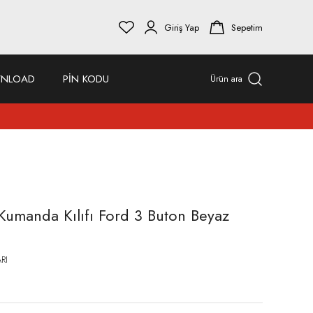
Giriş Yap
Sepetim
NLOAD
PİN KODU
Ürün ara
umanda Kılıfı Ford 3 Buton Beyaz
RI