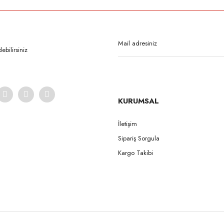
Bu ürüne ilk yorumu siz yapın!
Yorum Yaz
bilirsiniz
KURUMSAL
İletişim
Sipariş Sorgula
Gönder
Kargo Takibi