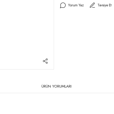
Yorum Yaz
Tavsiye Et
ÜRÜN YORUMLARI
rda yetersiz gördüğünüz noktaları öneri formunu kullanarak tarafımıza iletebilirsi