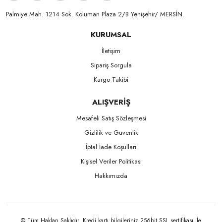
Palmiye Mah. 1214 Sok. Koluman Plaza 2/B Yenişehir/ MERSİN.ㅤㅤㅤㅤㅤㅤㅤㅤㅤㅤㅤㅤㅤㅤㅤㅤㅤㅤㅤㅤㅤㅤㅤㅤㅤㅤㅤㅤㅤㅤㅤㅤㅤㅤㅤ ㅤㅤㅤㅤㅤㅤㅤㅤㅤㅤ
KURUMSAL
İletişim
Sipariş Sorgula
Kargo Takibi
ALIŞVERİŞ
Mesafeli Satış Sözleşmesi
Gizlilik ve Güvenlik
İptal İade Koşullari
Kişisel Veriler Politikası
Hakkımızda
© Tüm Hakları Saklıdır. Kredi kartı bilgileriniz 256bit SSL sertifikası ile